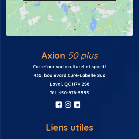
MON COMPTE
PANIER
Axion
50 plus
INFOLETTRE
CONTACT
Carrefour socioculturel et sportif
435, boulevard Curé-Labelle Sud
Laval, QC H7V 2S8
Tél. 450-978-5555
Liens utiles