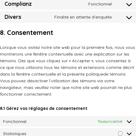
to
google-
Complianz
Fonctionnel
Consent
service
fonts
to
google-
Divers
Finalité en attente d’enquête
Consent
service
maps
to
complian
8. Consentement
service
divers
Lorsque vous visitez notre site web pour la première fois, nous vous
montrerons une fenêtre contextuelle avec une explication sur les
témoins. Dès que vous cliquez sur « Accepter », vous consentez à
ce que nous utilisions tous les témoins et extensions comme décrit
dans la fenêtre contextuelle et la présente politiquede témoins.
Vous pouvez désactiver l’utilisation des témoins via votre
navigateur, mais veuillez noter que notre site web pourrait ne plus
fonctionner correctement.
8.1 Gérez vos réglages de consentement
Fonctionnel
Toujours activé
Statistiques