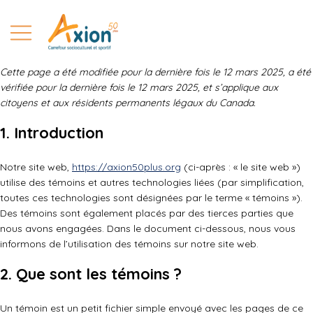
Cette page a été modifiée pour la dernière fois le 12 mars 2025, a été
vérifiée pour la dernière fois le 12 mars 2025, et s’applique aux
DÉCOUVRIR AXION 50 PLUS
citoyens et aux résidents permanents légaux du Canada.
1. Introduction
ABONNEMENT
LOCATION DE SALLES
Notre site web,
https://axion50plus.org
(ci-après : « le site web »)
utilise des témoins et autres technologies liées (par simplification,
ÉVÉNEMENTS
toutes ces technologies sont désignées par le terme « témoins »).
Des témoins sont également placés par des tierces parties que
DEVENEZ PARTENAIRE
nous avons engagées. Dans le document ci-dessous, nous vous
informons de l’utilisation des témoins sur notre site web.
BISTRO AXION 50 PLUS
2. Que sont les témoins ?
Un témoin est un petit fichier simple envoyé avec les pages de ce