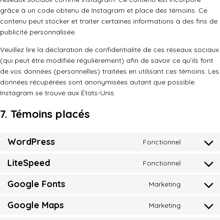
grâce à un code obtenu de Instagram et place des témoins. Ce
contenu peut stocker et traiter certaines informations à des fins de
publicité personnalisée.
Veuillez lire la déclaration de confidentialité de ces réseaux sociaux
(qui peut être modifiée régulièrement) afin de savoir ce qu’ils font
de vos données (personnelles) traitées en utilisant ces témoins. Les
données récupérées sont anonymisées autant que possible.
Instagram se trouve aux États-Unis.
7. Témoins placés
WordPress
Fonctionnel
Consent
to
LiteSpeed
Fonctionnel
Consent
service
to
wordpres
Google Fonts
Marketing
Consent
service
to
litespeed
Google Maps
Marketing
Consent
service